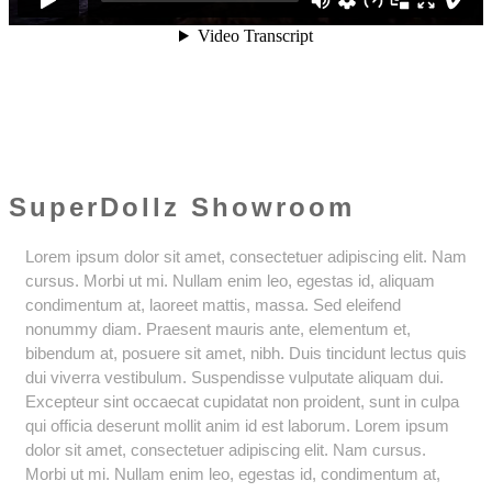
SuperDollz Showroom
Lorem ipsum dolor sit amet, consectetuer adipiscing elit. Nam
cursus. Morbi ut mi. Nullam enim leo, egestas id, aliquam
condimentum at, laoreet mattis, massa. Sed eleifend
nonummy diam. Praesent mauris ante, elementum et,
bibendum at, posuere sit amet, nibh. Duis tincidunt lectus quis
dui viverra vestibulum. Suspendisse vulputate aliquam dui.
Excepteur sint occaecat cupidatat non proident, sunt in culpa
qui officia deserunt mollit anim id est laborum. Lorem ipsum
dolor sit amet, consectetuer adipiscing elit. Nam cursus.
Morbi ut mi. Nullam enim leo, egestas id, condimentum at,